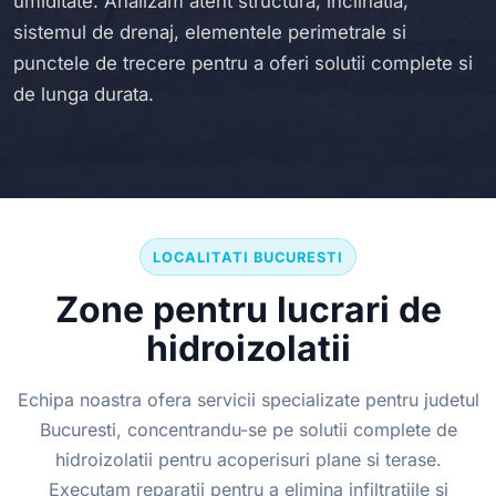
umiditate. Analizam atent structura, inclinatia,
sistemul de drenaj, elementele perimetrale si
punctele de trecere pentru a oferi solutii complete si
de lunga durata.
LOCALITATI BUCURESTI
Zone pentru lucrari de
hidroizolatii
Echipa noastra ofera servicii specializate pentru judetul
Bucuresti, concentrandu-se pe solutii complete de
hidroizolatii pentru acoperisuri plane si terase.
Executam reparatii pentru a elimina infiltratiile si