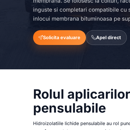
membrana. Se folosesc la colturi, rac
inguste si completari compatibile cu 
inlocui membrana bituminoasa pe sup
Solicita evaluare
Apel direct
Rolul aplicarilor
pensulabile
Hidroizolatiile lichide pensulabile au rol pun