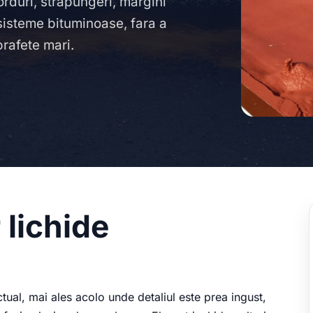
orduri, strapungeri, margini
sisteme bituminoase, fara a
rafete mari.
 lichide
ctual, mai ales acolo unde detaliul este prea ingust,