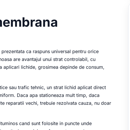
 membrana
e prezentata ca raspuns universal pentru orice
asa are avantajul unui strat controlabil, cu
La aplicari lichide, grosimea depinde de consum,
e sau trafic tehnic, un strat lichid aplicat direct
euniform. Daca apa stationeaza mult timp, daca
lte reparatii vechi, trebuie rezolvata cauza, nu doar
ituminos cand sunt folosite in puncte unde