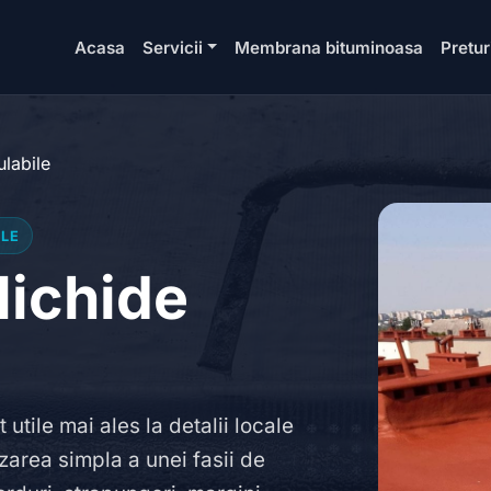
Acasa
Servicii
Membrana bituminoasa
Pretur
ulabile
ILE
 lichide
 utile mai ales la detalii locale
area simpla a unei fasii de