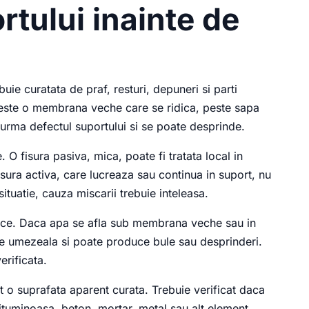
rtului inainte de
uie curatata de praf, resturi, depuneri si parti
peste o membrana veche care se ridica, peste sapa
urma defectul suportului si se poate desprinde.
. O fisura pasiva, mica, poate fi tratata local in
fisura activa, care lucreaza sau continua in suport, nu
ituatie, cauza miscarii trebuie inteleasa.
ice. Daca apa se afla sub membrana veche sau in
ide umezeala si poate produce bule sau desprinderi.
erificata.
 o suprafata aparent curata. Trebuie verificat daca
ituminoasa, beton, mortar, metal sau alt element