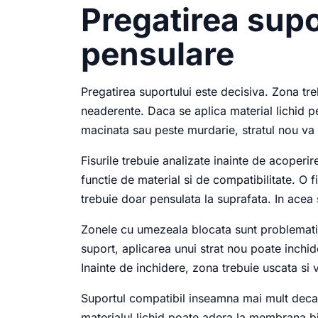
Pregatirea supo
pensulare
Pregatirea suportului este decisiva. Zona treb
neaderente. Daca se aplica material lichid 
macinata sau peste murdarie, stratul nou va 
Fisurile trebuie analizate inainte de acoperire
functie de material si de compatibilitate. O 
trebuie doar pensulata la suprafata. In acea s
Zonele cu umezeala blocata sunt problemat
suport, aplicarea unui strat nou poate inch
Inainte de inchidere, zona trebuie uscata si v
Suportul compatibil inseamna mai mult decat
materialul lichid poate adera la membrana b