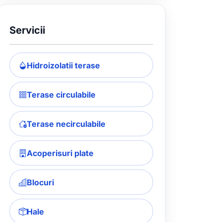
Servicii
Hidroizolatii terase
Terase circulabile
Terase necirculabile
Acoperisuri plate
Blocuri
Hale