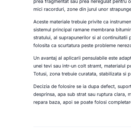
prea fragmentat sau prea neregulat pentru o 
mici racorduri, zone din jurul unor strapunge
Aceste materiale trebuie privite ca instrumen
sistemul principal ramane membrana bitumin
stratului, al suprapunerilor si al continuitati
folosita ca scurtatura peste probleme nerez
Un avantaj al aplicarii pensulabile este adapt
unei tevi sau intr-un colt stramt, materialul
Totusi, zona trebuie curatata, stabilizata si p
Decizia de folosire se ia dupa defect, supor
desprinsa, apa sub strat sau ruptura clara, ma
repara baza, apoi se poate folosi completare