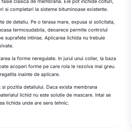
fasie clasica de membrana. Ele pot inchide colturi,
ri si completari la sisteme bituminoase existente.
te de detaliu. Pe o terasa mare, expusa si solicitata,
oasa termosudabila, deoarece permite controlul
i pe suprafete intinse. Aplicarea lichida nu trebuie
olvate.
area la forme neregulate. In jurul unui colier, la baza
 poate acoperi forme pe care rola le rezolva mai greu.
regatita inainte de aplicare.
t si pozitia detaliului. Daca exista membrana
terialul lichid nu este solutie de mascare. Intai se
a lichida unde are sens tehnic.