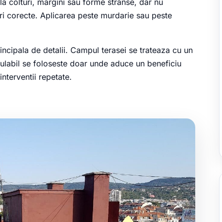
a colturi, margini sau forme stranse, dar nu
uri corecte. Aplicarea peste murdarie sau peste
ncipala de detalii. Campul terasei se trateaza cu un
nsulabil se foloseste doar unde aduce un beneficiu
interventii repetate.