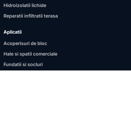
Hidroizolatii lichide
Reparatii infiltratii terasa
Aplicatii
Acoperisuri de bloc
Hale si spatii comerciale
Fundatii si socluri
Garaje si parcari
Acoperisuri plate
Terase circulabile
Terase necirculabile
Zone de lucru