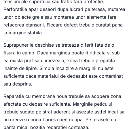
tensiuni ale suportului sau trafic fara protectie.
Perforatiile apar deseori dupa lucrari pe terasa, mutarea
unor obiecte grele sau montarea unor elemente fara
refacerea etansarii. Fiecare defect trebuie curatat pana
la margine stabila.
Suprapunerile deschise se trateaza diferit fata de o
fisura in camp. Daca marginea poate fi ridicata si sub
ea exista praf sau umezeala, zona trebuie pregatita
inainte de lipire. Simpla incalzire a marginii nu este
suficienta daca materialul de dedesubt este contaminat
sau desprins.
Reparatia cu membrana noua trebuie sa acopere zona
afectata cu depasire suficienta. Marginile peticului
trebuie sudate pe strat aderent si asezate astfel incat sa
nu creeze o noua bariera pentru apa. Pe terasele cu
panta mica, pozitia reparatiei conteaza.