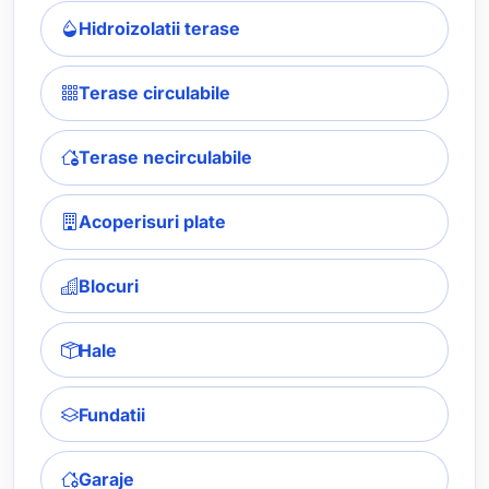
Hidroizolatii terase
Terase circulabile
Terase necirculabile
Acoperisuri plate
Blocuri
Hale
Fundatii
Garaje