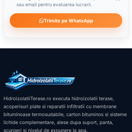
sau email pentru evaluarea lucrarii.
Trimite pe WhatsApp
HidroizolatiiTerase.ro executa hidroizolatii terase,
acoperisuri plate si reparatii infiltratii cu membrane
bituminoase termosudabile, carton bituminos si sisteme
lichide complementare, alese dupa suport, panta,
scurgeri si nivelul de expunere la apa.