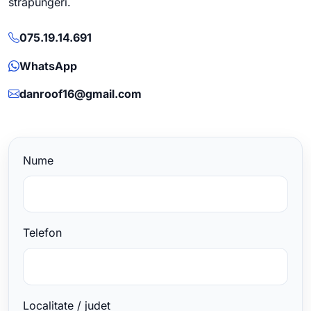
strapungeri.
075.19.14.691
WhatsApp
danroof16@gmail.com
Nume
Telefon
Localitate / judet