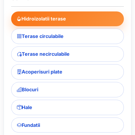
Hidroizolatii terase
Terase circulabile
Terase necirculabile
Acoperisuri plate
Blocuri
Hale
Fundatii