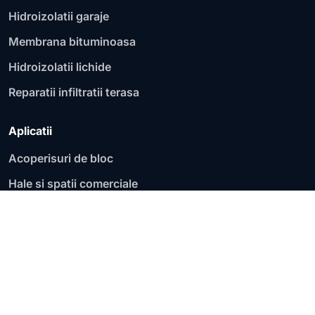
Hidroizolatii garaje
Membrana bituminoasa
Hidroizolatii lichide
Reparatii infiltratii terasa
Aplicatii
Acoperisuri de bloc
Hale si spatii comerciale
Fundatii si socluri
Garaje si parcari
Acoperisuri plate
Terase circulabile
Terase necirculabile