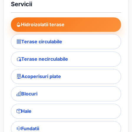
Servicii
Hidroizolatii terase
Terase circulabile
Terase necirculabile
Acoperisuri plate
Blocuri
Hale
Fundatii