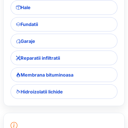
Hale
Fundatii
Garaje
Reparatii infiltratii
Membrana bituminoasa
Hidroizolatii lichide