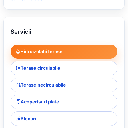
Servicii
Hidroizolatii terase
Terase circulabile
Terase necirculabile
Acoperisuri plate
Blocuri