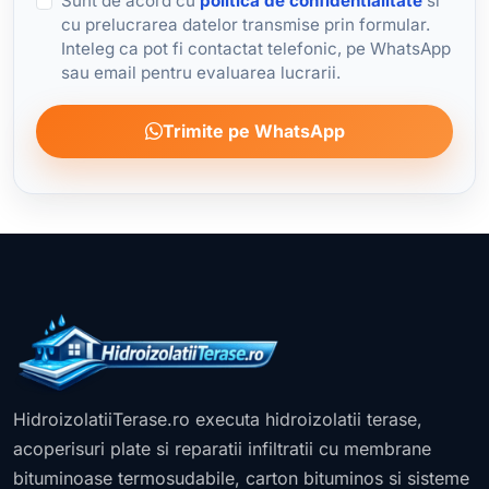
Sunt de acord cu
politica de confidentialitate
si
cu prelucrarea datelor transmise prin formular.
Inteleg ca pot fi contactat telefonic, pe WhatsApp
sau email pentru evaluarea lucrarii.
Trimite pe WhatsApp
HidroizolatiiTerase.ro executa hidroizolatii terase,
acoperisuri plate si reparatii infiltratii cu membrane
bituminoase termosudabile, carton bituminos si sisteme