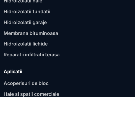
Hidroizolatii hale
Hidroizolatii fundatii
Hidroizolatii garaje
Membrana bituminoasa
Hidroizolatii lichide
Reparatii infiltratii terasa
Aplicatii
Acoperisuri de bloc
Hale si spatii comerciale
Fundatii si socluri
Garaje si parcari
Acoperisuri plate