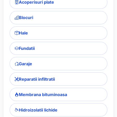
Acoperisuri plate
Blocuri
Hale
Fundatii
Garaje
Reparatii infiltratii
Membrana bituminoasa
Hidroizolatii lichide