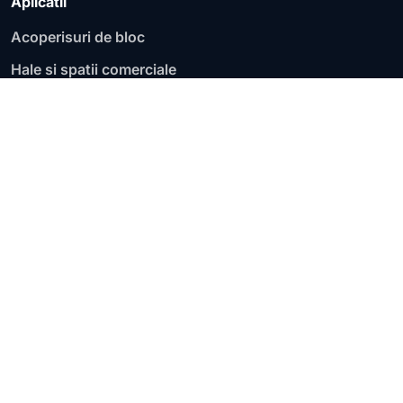
Aplicatii
Acoperisuri de bloc
Hale si spatii comerciale
Fundatii si socluri
Garaje si parcari
Acoperisuri plate
Terase circulabile
Terase necirculabile
Zone de lucru
Lucram pe judete si localitati, cu evaluare pentru terase,
acoperisuri plate, blocuri, hale, fundatii si infiltratii
active.
Lista judetelor