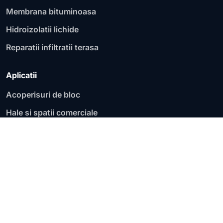
Membrana bituminoasa
Hidroizolatii lichide
Reparatii infiltratii terasa
Aplicatii
Acoperisuri de bloc
Hale si spatii comerciale
Fundatii si socluri
Garaje si parcari
Acoperisuri plate
Terase circulabile
Terase necirculabile