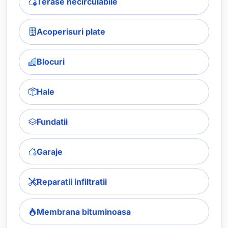
Terase necirculabile
Acoperisuri plate
Blocuri
Hale
Fundatii
Garaje
Reparatii infiltratii
Membrana bituminoasa