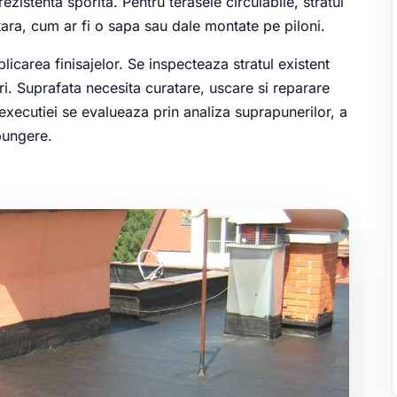
istenta sporita. Pentru terasele circulabile, stratul
ra, cum ar fi o sapa sau dale montate pe piloni.
licarea finisajelor. Se inspecteaza stratul existent
uri. Suprafata necesita curatare, uscare si reparare
xecutiei se evalueaza prin analiza suprapunerilor, a
apungere.