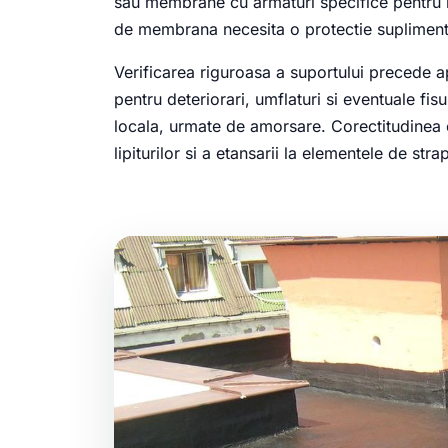
sau membrane cu armaturi specifice pentru rez
de membrana necesita o protectie suplimenta
Verificarea riguroasa a suportului precede ap
pentru deteriorari, umflaturi si eventuale fis
locala, urmate de amorsare. Corectitudinea e
lipiturilor si a etansarii la elementele de str