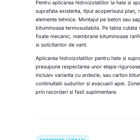
Pentru aplicarea hidroizolatiilor la hale si s
suprafata existenta, tipul acoperisului plan,
elemente tehnice. Montajul pe beton sau s
bituminoasa termosudabila. Pe tabla cutata s
fixate mecanic, membrane bituminoase ranfo
si solicitarilor de vant.
Aplicarea hidroizolatiilor pentru hale si supr
presupune respectarea unor etape riguroase
inclusiv varianta cu ardezie, sau carton bitu
continuitatii sudurilor si evacuarii apei. Zo
prin racordari si fasii suplimentare.