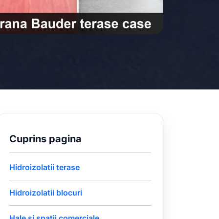
Cuprins pagina
Hidroizolatii terase
Hidroizolatii blocuri
Hale si spatii comerciale