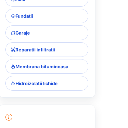
Fundatii
Garaje
Reparatii infiltratii
Membrana bituminoasa
Hidroizolatii lichide