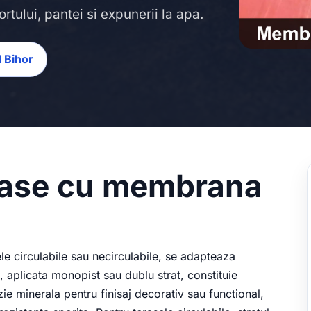
rtului, pantei si expunerii la apa.
l Bihor
erase cu membrana
ele circulabile sau necirculabile, se adapteaza
 aplicata monopist sau dublu strat, constituie
zie minerala pentru finisaj decorativ sau functional,