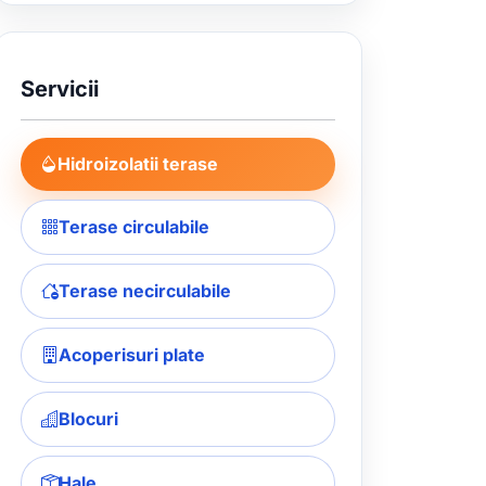
Servicii
Hidroizolatii terase
Terase circulabile
Terase necirculabile
Acoperisuri plate
Blocuri
Hale