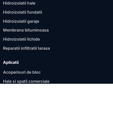
Hidroizolatii hale
Hidroizolatii fundatii
Hidroizolatii garaje
Membrana bituminoasa
Hidroizolatii lichide
Reparatii infiltratii terasa
Aplicatii
Acoperisuri de bloc
Hale si spatii comerciale
Fundatii si socluri
Garaje si parcari
Acoperisuri plate