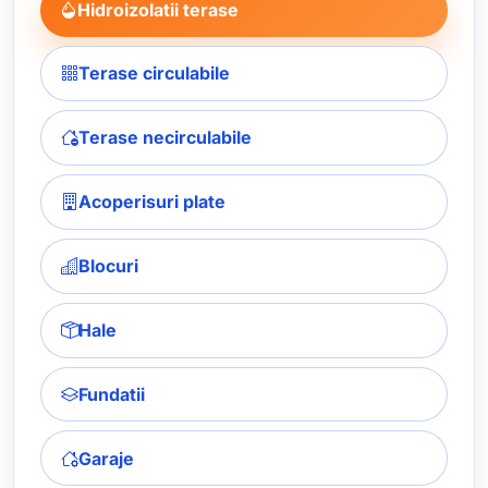
Hidroizolatii terase
Terase circulabile
Terase necirculabile
Acoperisuri plate
Blocuri
Hale
Fundatii
Garaje