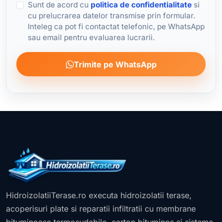
Sunt de acord cu
politica de confidentialitate
si
cu prelucrarea datelor transmise prin formular.
Inteleg ca pot fi contactat telefonic, pe WhatsApp
sau email pentru evaluarea lucrarii.
Trimite pe WhatsApp
HidroizolatiiTerase.ro executa hidroizolatii terase,
acoperisuri plate si reparatii infiltratii cu membrane
bituminoase termosudabile, carton bituminos si sisteme