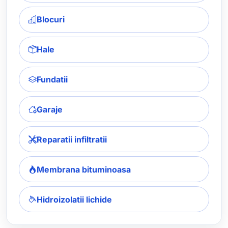
Blocuri
Hale
Fundatii
Garaje
Reparatii infiltratii
Membrana bituminoasa
Hidroizolatii lichide