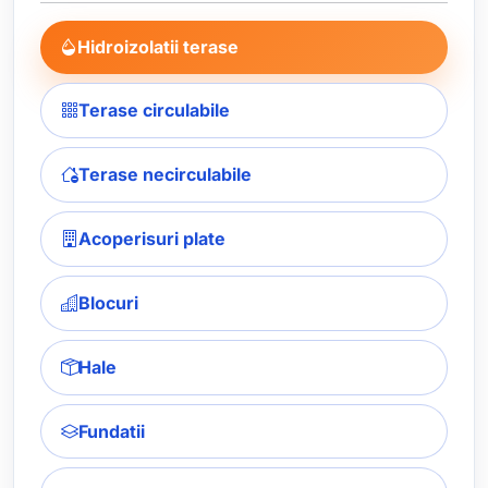
Hidroizolatii terase
Terase circulabile
Terase necirculabile
Acoperisuri plate
Blocuri
Hale
Fundatii