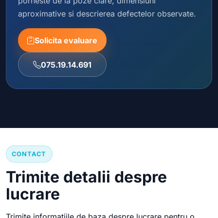
porneste de la poze clare, dimensiuni
aproximative si descrierea defectelor observate.
Solicita evaluare
075.19.14.691
CONTACT
Trimite detalii despre
lucrare
Trimite informatiile de baza despre lucrare pentru o