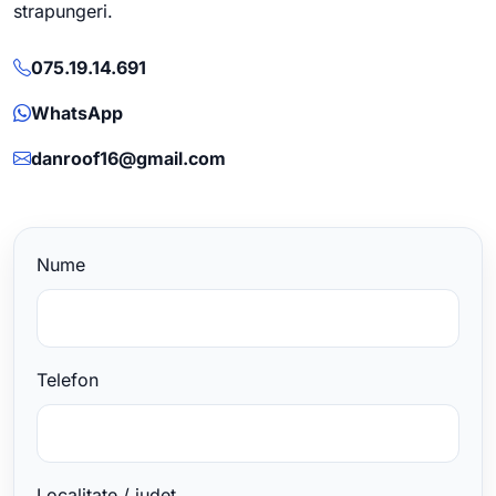
strapungeri.
075.19.14.691
WhatsApp
danroof16@gmail.com
Nume
Telefon
Localitate / judet