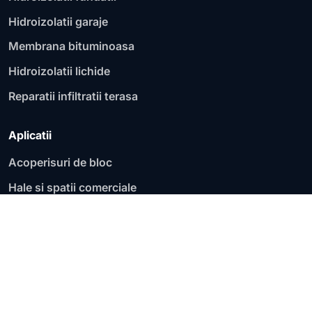
Hidroizolatii garaje
Membrana bituminoasa
Hidroizolatii lichide
Reparatii infiltratii terasa
Aplicatii
Acoperisuri de bloc
Hale si spatii comerciale
Fundatii si socluri
Garaje si parcari
Acoperisuri plate
Terase circulabile
Terase necirculabile