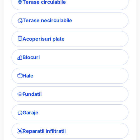
Terase circulabile
Terase necirculabile
Acoperisuri plate
Blocuri
Hale
Fundatii
Garaje
Reparatii infiltratii