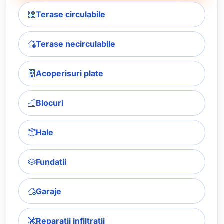
Terase circulabile
Terase necirculabile
Acoperisuri plate
Blocuri
Hale
Fundatii
Garaje
Reparatii infiltratii