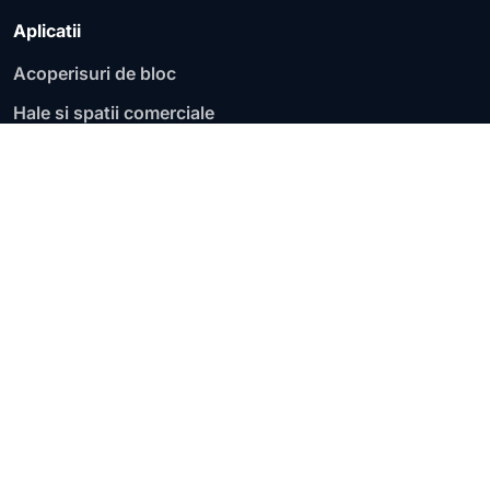
Aplicatii
Acoperisuri de bloc
Hale si spatii comerciale
Fundatii si socluri
Garaje si parcari
Acoperisuri plate
Terase circulabile
Terase necirculabile
Zone de lucru
Lucram pe judete si localitati, cu evaluare pentru terase,
acoperisuri plate, blocuri, hale, fundatii si infiltratii
active.