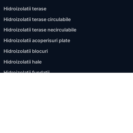
Hidroizolatii terase
Hidroizolatii terase circulabile
Hidroizolatii terase necirculabile
Hidroizolatii acoperisuri plate
Hidroizolatii blocuri
Hidroizolatii hale
Hidroizolatii fundatii
Hidroizolatii garaje
Membrana bituminoasa
Hidroizolatii lichide
Reparatii infiltratii terasa
Aplicatii