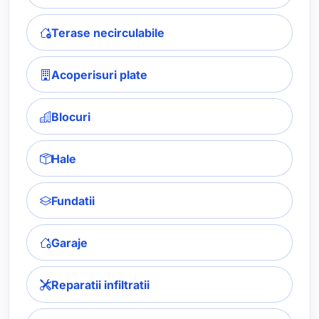
Terase necirculabile
Acoperisuri plate
Blocuri
Hale
Fundatii
Garaje
Reparatii infiltratii