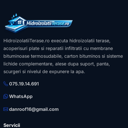
HidroizolatiiTerase.ro executa hidroizolatii terase,
acoperisuri plate si reparatii infiltratii cu membrane
bituminoase termosudabile, carton bituminos si sisteme
lichide complementare, alese dupa suport, panta,
scurgeri si nivelul de expunere la apa.
075.19.14.691
WhatsApp
danroof16@gmail.com
Servicii