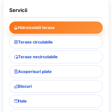
Servicii
Hidroizolatii terase
Terase circulabile
Terase necirculabile
Acoperisuri plate
Blocuri
Hale