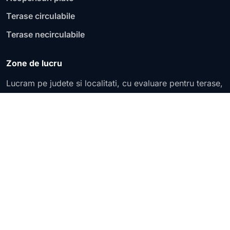
Terase circulabile
Terase necirculabile
Zone de lucru
Lucram pe judete si localitati, cu evaluare pentru terase,
acoperisuri plate, blocuri, hale, fundatii si infiltratii
active.
Lista judetelor
Contact
© 2026 HidroizolatiiTerase.ro
Galerie
Preturi
Contact
Confidentialitate