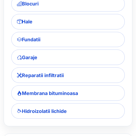
Blocuri
Hale
Fundatii
Garaje
Reparatii infiltratii
Membrana bituminoasa
Hidroizolatii lichide