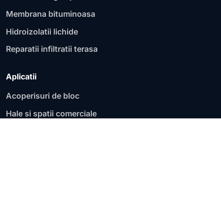
Membrana bituminoasa
Hidroizolatii lichide
Reparatii infiltratii terasa
Aplicatii
Acoperisuri de bloc
Hale si spatii comerciale
Fundatii si socluri
Garaje si parcari
Acoperisuri plate
Terase circulabile
Terase necirculabile