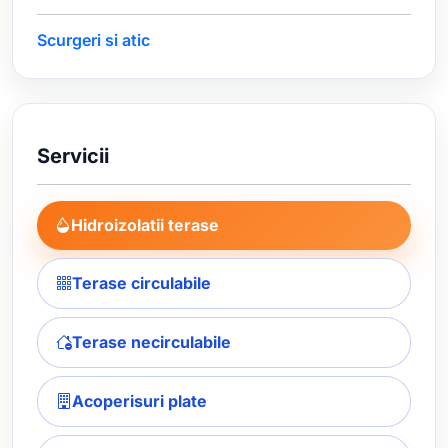
Scurgeri si atic
Servicii
Hidroizolatii terase
Terase circulabile
Terase necirculabile
Acoperisuri plate