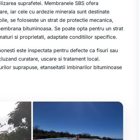
tilizarea suprafetei. Membranele SBS ofera
oare, iar cele cu ardezie minerala sunt destinate
bile, se foloseste un strat de protectie mecanica,
 membrana bituminoasa. Se poate opta pentru un strat
uri si proprietati, adaptate conditiilor specifice.
onesti este inspectata pentru defecte ca fisuri sau
luzand curatare, uscare si tratament local.
urilor suprapuse, etanseitatii imbinarilor bituminoase