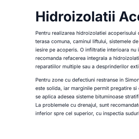
Hidroizolatii A
Pentru realizarea hidroizolatiei acoperisul
terasa comuna, caminul liftului, sistemele de
iesire pe acoperis. O infiltratie interioara n
recomanda refacerea integrala a hidroizolati
reparatiilor multiple sau a desprinderilor ext
Pentru zone cu defectiuni restranse in Simon
este solida, iar marginile permit pregatire s
se aplica adesea sisteme bituminoase stratifi
La problemele cu drenajul, sunt recomandate
inferior spre cel superior, cu inspectia suduri