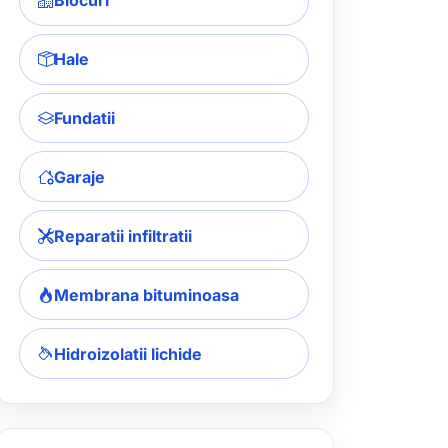
Blocuri
Hale
Fundatii
Garaje
Reparatii infiltratii
Membrana bituminoasa
Hidroizolatii lichide