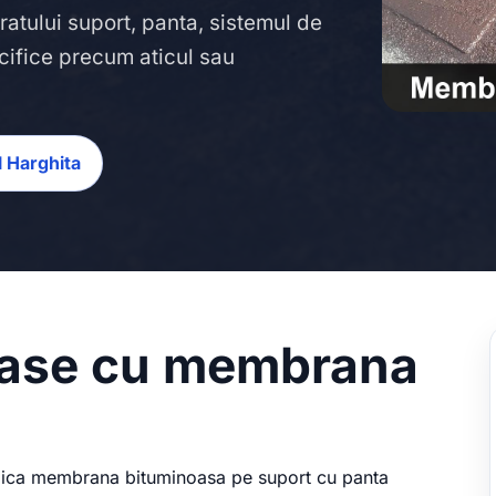
tratului suport, panta, sistemul de
cifice precum aticul sau
l Harghita
erase cu membrana
aplica membrana bituminoasa pe suport cu panta