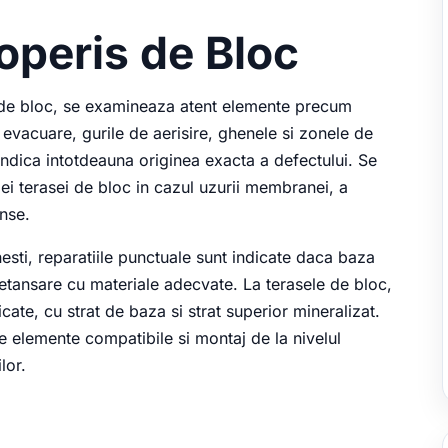
coperis de Bloc
ui de bloc, se examineaza atent elemente precum
 evacuare, gurile de aerisire, ghenele si zonele de
u indica intotdeauna originea exacta a defectului. Se
ei terasei de bloc in cazul uzurii membranei, a
inse.
esti, reparatiile punctuale sunt indicate daca baza
i etansare cu materiale adecvate. La terasele de bloc,
cate, cu strat de baza si strat superior mineralizat.
 elemente compatibile si montaj de la nivelul
lor.