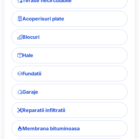
Terase necirculabile
Acoperisuri plate
Blocuri
Hale
Fundatii
Garaje
Reparatii infiltratii
Membrana bituminoasa