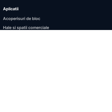
Aplicatii
Acoperisuri de bloc
Hale si spatii comerciale
Fundatii si socluri
Garaje si parcari
Acoperisuri plate
Terase circulabile
Terase necirculabile
Zone de lucru
Lucram pe judete si localitati, cu evaluare pentru terase,
acoperisuri plate, blocuri, hale, fundatii si infiltratii
active.