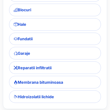
Blocuri
Hale
Fundatii
Garaje
Reparatii infiltratii
Membrana bituminoasa
Hidroizolatii lichide