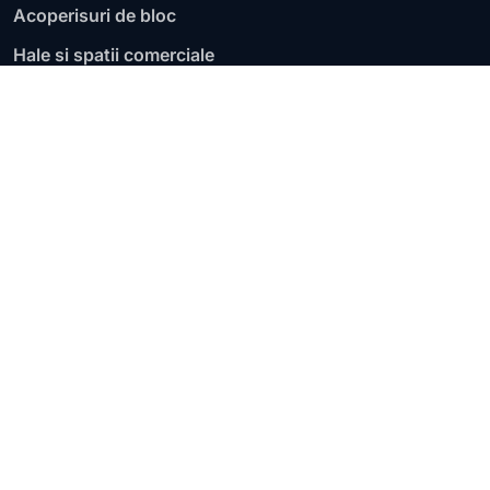
Acoperisuri de bloc
Hale si spatii comerciale
Fundatii si socluri
Garaje si parcari
Acoperisuri plate
Terase circulabile
Terase necirculabile
Zone de lucru
Lucram pe judete si localitati, cu evaluare pentru terase,
acoperisuri plate, blocuri, hale, fundatii si infiltratii
active.
Lista judetelor