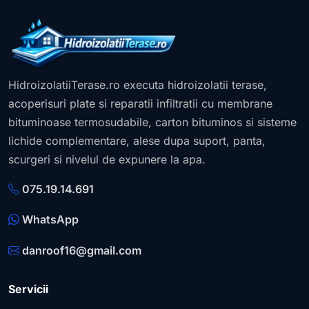
HidroizolatiiTerase.ro executa hidroizolatii terase,
acoperisuri plate si reparatii infiltratii cu membrane
bituminoase termosudabile, carton bituminos si sisteme
lichide complementare, alese dupa suport, panta,
scurgeri si nivelul de expunere la apa.
075.19.14.691
WhatsApp
danroof16@gmail.com
Servicii