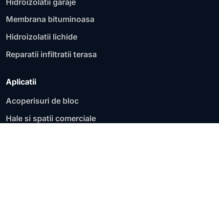
Hidroizolatii garaje
Membrana bituminoasa
Hidroizolatii lichide
Reparatii infiltratii terasa
Aplicatii
Acoperisuri de bloc
Hale si spatii comerciale
Fundatii si socluri
Garaje si parcari
Acoperisuri plate
Terase circulabile
Terase necirculabile