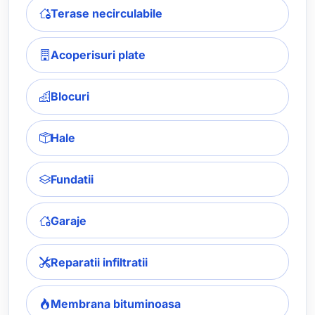
Terase necirculabile
Acoperisuri plate
Blocuri
Hale
Fundatii
Garaje
Reparatii infiltratii
Membrana bituminoasa