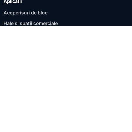
Aplicatii
Acoperisuri de bloc
Hale si spatii comerciale
Fundatii si socluri
Garaje si parcari
Acoperisuri plate
Terase circulabile
Terase necirculabile
Zone de lucru
Lucram pe judete si localitati, cu evaluare pentru terase,
acoperisuri plate, blocuri, hale, fundatii si infiltratii
active.