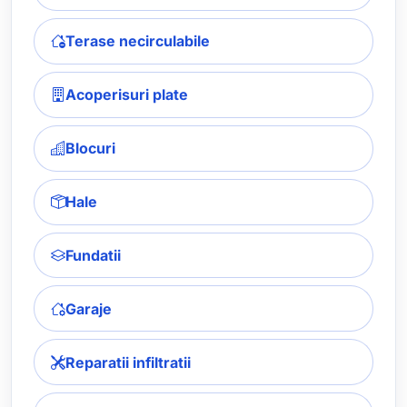
Terase necirculabile
Acoperisuri plate
Blocuri
Hale
Fundatii
Garaje
Reparatii infiltratii