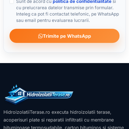
Sunt de acord cu
politica de confidentialitate
si
cu prelucrarea datelor transmise prin formular.
Inteleg ca pot fi contactat telefonic, pe WhatsApp
sau email pentru evaluarea lucrarii.
Trimite pe WhatsApp
HidroizolatiiTerase.ro executa hidroizolatii terase,
acoperisuri plate si reparatii infiltratii cu membrane
bituminoase termosudabile, carton bituminos si sisteme