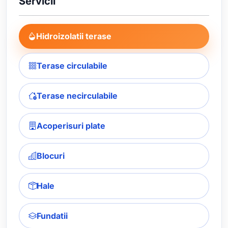
Servicii
Hidroizolatii terase
Terase circulabile
Terase necirculabile
Acoperisuri plate
Blocuri
Hale
Fundatii