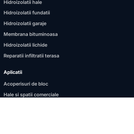
Hidroizolatii hale
Hidroizolatii fundatii
Hidroizolatii garaje
Membrana bituminoasa
Hidroizolatii lichide
Reparatii infiltratii terasa
Aplicatii
Acoperisuri de bloc
Hale si spatii comerciale
Fundatii si socluri
Garaje si parcari
Acoperisuri plate