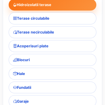
Hidroizolatii terase
Terase circulabile
Terase necirculabile
Acoperisuri plate
Blocuri
Hale
Fundatii
Garaje