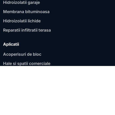
Hidroizolatii garaje
Membrana bituminoasa
Hidroizolatii lichide
Reparatii infiltratii terasa
Aplicatii
Acoperisuri de bloc
Hale si spatii comerciale
Fundatii si socluri
Garaje si parcari
Acoperisuri plate
Terase circulabile
Terase necirculabile