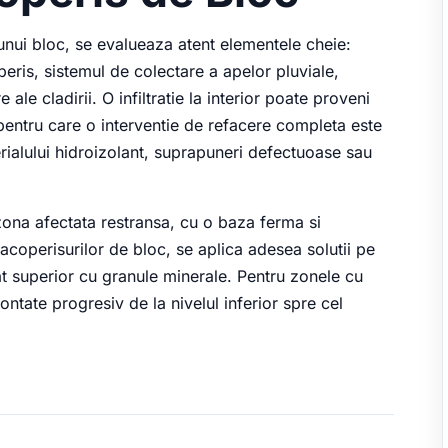
 unui bloc, se evalueaza atent elementele cheie:
ris, sistemul de colectare a apelor pluviale,
e ale cladirii. O infiltratie la interior poate proveni
pentru care o interventie de refacere completa este
erialului hidroizolant, suprapuneri defectuoase sau
zona afectata restransa, cu o baza ferma si
 acoperisurilor de bloc, se aplica adesea solutii pe
at superior cu granule minerale. Pentru zonele cu
ontate progresiv de la nivelul inferior spre cel