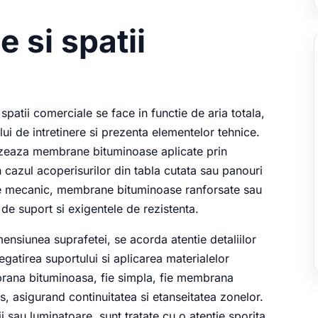
e si spatii
spatii comerciale se face in functie de aria totala,
ului de intretinere si prezenta elementelor tehnice.
lizeaza membrane bituminoase aplicate prin
cazul acoperisurilor din tabla cutata sau panouri
ate mecanic, membrane bituminoase ranforsate sau
 de suport si exigentele de rezistenta.
mensiunea suprafetei, se acorda atentie detaliilor
gatirea suportului si aplicarea materialelor
brana bituminoasa, fie simpla, fie membrana
, asigurand continuitatea si etanseitatea zonelor.
 sau luminatoare, sunt tratate cu o atentie sporita,