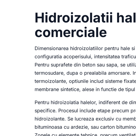
Hidroizolatii hal
comerciale
Dimensionarea hidroizolatiilor pentru hale si 
configuratia acoperisului, intensitatea trafic
Pentru suprafete din beton sau sapa, se uti
termosudare, dupa o prealabila amorsare. In 
termoizolante, optiunile includ sisteme fix
membrane sintetice, alese in functie de tipul
Pentru hidroizolatia halelor, indiferent de di
specifice. Procesul include etape precum pre
hidroizolante. Se lucreaza exclusiv cu mem
bituminoasa cu ardezie, sau carton bituminos
Zonele cu elemente tehnice, precum ventilatii