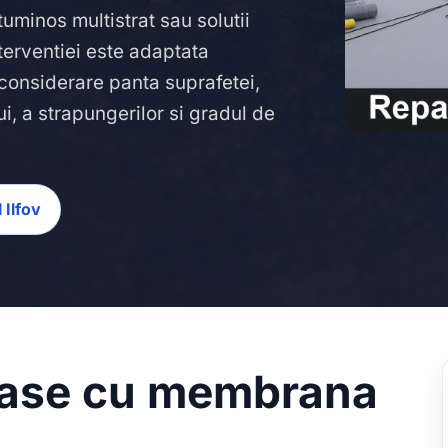
uminos multistrat sau solutii
nterventiei este adaptata
n considerare panta suprafetei,
i, a strapungerilor si gradul de
 Ilfov
erase cu membrana