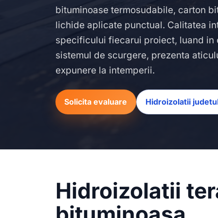
bituminoase termosudabile, carton bit
lichide aplicate punctual. Calitatea i
specificului fiecarui proiect, luand i
sistemul de scurgere, prezenta aticulu
expunere la intemperii.
Solicita evaluare
Hidroizolatii judetul
Hidroizolatii t
bituminoasa