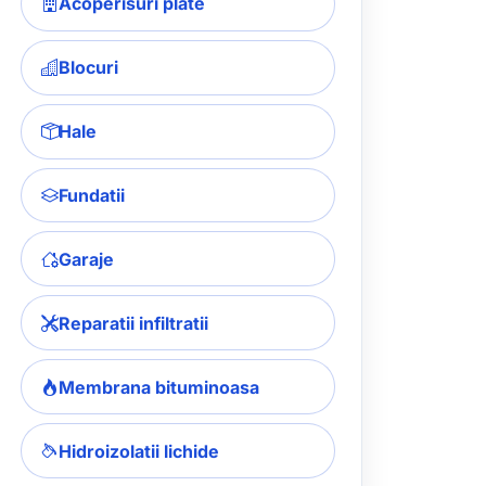
Acoperisuri plate
Blocuri
Hale
Fundatii
Garaje
Reparatii infiltratii
Membrana bituminoasa
Hidroizolatii lichide