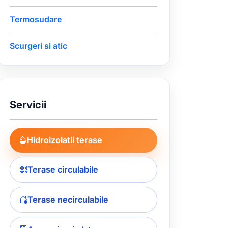
Termosudare
Scurgeri si atic
Servicii
Hidroizolatii terase
Terase circulabile
Terase necirculabile