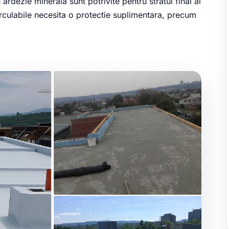
u ardezie minerala sunt potrivite pentru stratul final al
circulabile necesita o protectie suplimentara, precum