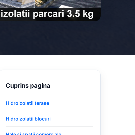
Cuprins pagina
Hidroizolatii terase
Hidroizolatii blocuri
Hale si spatii comerciale