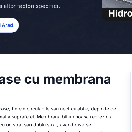
 altor factori specifici.
l Arad
erase cu membrana
rase, fie ele circulabile sau necirculabile, depinde de
stinatia suprafetei. Membrana bituminoasa reprezinta
 cu un strat sau dublu strat, avand diverse