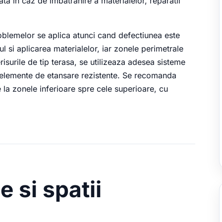
ata in caz de imbatranire a materialelor, reparatii
oblemelor se aplica atunci cand defectiunea este
l si aplicarea materialelor, iar zonele perimetrale
isurile de tip terasa, se utilizeaza adesea sisteme
 elemente de etansare rezistente. Se recomanda
e la zonele inferioare spre cele superioare, cu
e si spatii