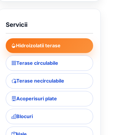
Servicii
Hidroizolatii terase
Terase circulabile
Terase necirculabile
Acoperisuri plate
Blocuri
Hale