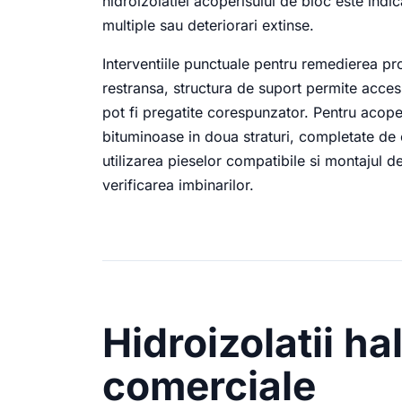
hidroizolatiei acoperisului de bloc este indic
multiple sau deteriorari extinse.
Interventiile punctuale pentru remedierea pr
restransa, structura de suport permite accesu
pot fi pregatite corespunzator. Pentru acoper
bituminoase in doua straturi, completate de
utilizarea pieselor compatibile si montajul d
verificarea imbinarilor.
Hidroizolatii hal
comerciale