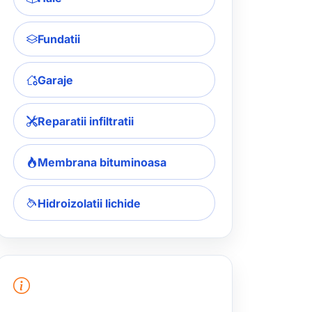
Fundatii
Garaje
Reparatii infiltratii
Membrana bituminoasa
Hidroizolatii lichide