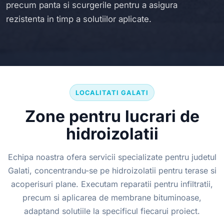
precum panta si scurgerile pentru a asigura
rezistenta in timp a solutiilor aplicate.
LOCALITATI GALATI
Zone pentru lucrari de
hidroizolatii
Echipa noastra ofera servicii specializate pentru judetul
Galati, concentrandu-se pe hidroizolatii pentru terase si
acoperisuri plane. Executam reparatii pentru infiltratii,
precum si aplicarea de membrane bituminoase,
adaptand solutiile la specificul fiecarui proiect.