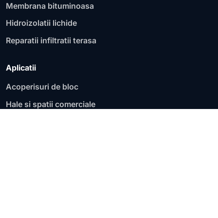
Membrana bituminoasa
Hidroizolatii lichide
Reparatii infiltratii terasa
Aplicatii
Acoperisuri de bloc
Hale si spatii comerciale
Fundatii si socluri
Garaje si parcari
Acoperisuri plate
Terase circulabile
Terase necirculabile