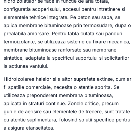
hidroizolatiilor se face in functie de aria totala,
configuratia acoperisului, accesul pentru intretinere si
elementele tehnice integrate. Pe beton sau sapa, se
aplica membrane bituminoase prin termosudare, dupa o
prealabila amorsare. Pentru tabla cutata sau panouri
termoizolante, se utilizeaza sisteme cu fixare mecanica,
membrane bituminoase ranforsate sau membrane
sintetice, adaptate la specificul suportului si solicitarilor
la actiunea vantului.
Hidroizolarea halelor si a altor suprafete extinse, cum ar
fi spatiile comerciale, necesita o atentie sporita. Se
utilizeaza preponderent membrana bituminoasa,
aplicata in straturi continue. Zonele critice, precum
gurile de aerisire sau elementele de trecere, sunt tratate
cu atentie suplimentara, folosind solutii specifice pentru
a asigura etanseitatea.