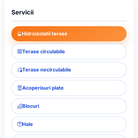
Servicii
Hidroizolatii terase
Terase circulabile
Terase necirculabile
Acoperisuri plate
Blocuri
Hale