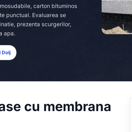
ermosudabile, carton bituminos
ate punctual. Evaluarea se
inatie, prezenta scurgerilor,
a apa.
l Dolj
erase cu membrana