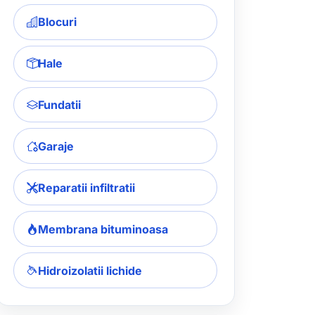
Blocuri
Hale
Fundatii
Garaje
Reparatii infiltratii
Membrana bituminoasa
Hidroizolatii lichide