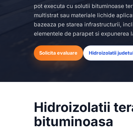
pot executa cu solutii bituminoase t
multistrat sau materiale lichide aplic
bazeaza pe starea infrastructurii, incl
elementele de parapet si expunerea l
Solicita evaluare
Hidroizolatii judetu
Hidroizolatii t
bituminoasa