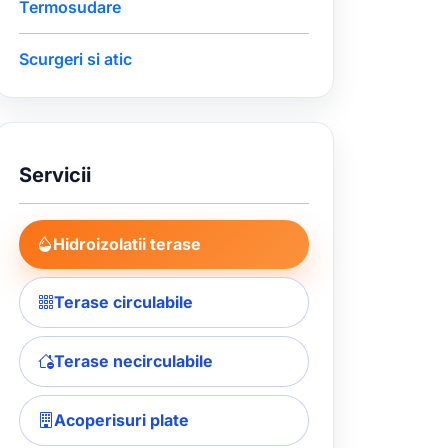
Termosudare
Scurgeri si atic
Servicii
Hidroizolatii terase
Terase circulabile
Terase necirculabile
Acoperisuri plate