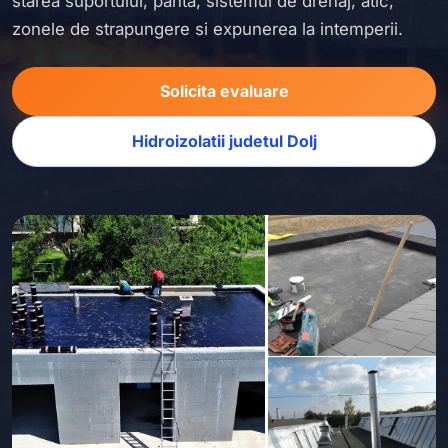
starea suportului, panta, sistemul de drenaj, atic,
zonele de strapungere si expunerea la intemperii.
Solicita evaluare
Hidroizolatii judetul Dolj