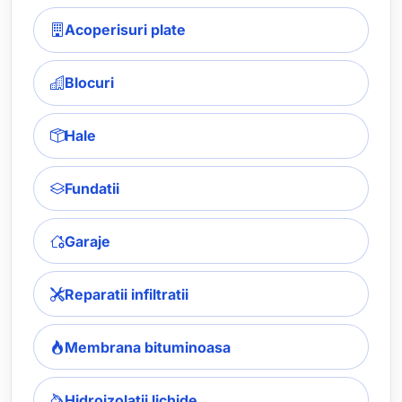
Acoperisuri plate
Blocuri
Hale
Fundatii
Garaje
Reparatii infiltratii
Membrana bituminoasa
Hidroizolatii lichide