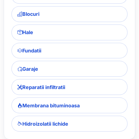
Blocuri
Hale
Fundatii
Garaje
Reparatii infiltratii
Membrana bituminoasa
Hidroizolatii lichide