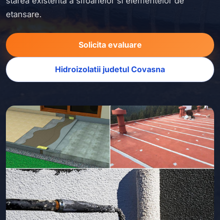
starea existenta a sifoanelor si elementelor de
etansare.
Solicita evaluare
Hidroizolatii judetul Covasna