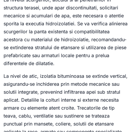
structura terasei, unde apar discontinuitati, solicitari
mecanice si acumulari de apa, este necesara o atentie
sporita la executia hidroizolatiei. Se va verifica alinierea
scurgerilor la panta existenta si compatibilitatea
acestora cu materialul de hidroizolatie, recomandandu-
se extinderea stratului de etansare si utilizarea de piese
prefabricate sau armaturi locale pentru a prelua
diferentele de dilatatie.
La nivel de atic, izolatia bituminoasa se extinde vertical,
asigurandu-se inchiderea prin metode mecanice sau
solutii integrate, prevenind infiltrarea apei sub stratul
aplicat. Detaliile la colturi interne si externe necesita
armare cu elemente atent croite. Trecatorile de tip
teava, cablu, ventilatie sau sustinere se trateaza
punctual prin mansete, coliere, solutii de etansare
aplicate la rece, armate sau componente specializate,