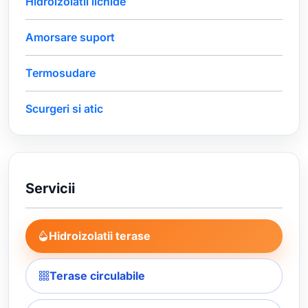
Hidroizolatii lichide
Amorsare suport
Termosudare
Scurgeri si atic
Servicii
Hidroizolatii terase
Terase circulabile