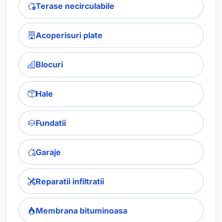
Terase necirculabile
Acoperisuri plate
Blocuri
Hale
Fundatii
Garaje
Reparatii infiltratii
Membrana bituminoasa