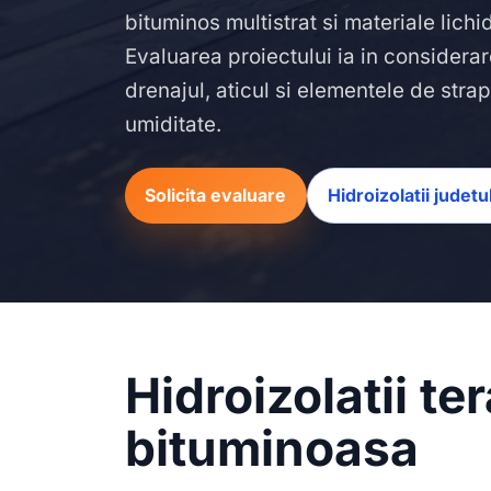
bituminos multistrat si materiale lich
Evaluarea proiectului ia in considerar
drenajul, aticul si elementele de str
umiditate.
Solicita evaluare
Hidroizolatii judet
Hidroizolatii t
bituminoasa