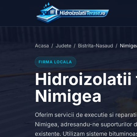
Acasa
Judete
Bistrita-Nasaud
Nimige
FIRMA LOCALA
Hidroizolatii
Nimigea
Oferim servicii de executie si reparati
Nimigea, adresandu-ne suporturilor 
existente. Utilizam sisteme bitumino