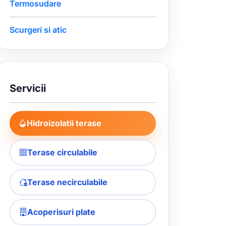
Termosudare
Scurgeri si atic
Servicii
Hidroizolatii terase
Terase circulabile
Terase necirculabile
Acoperisuri plate