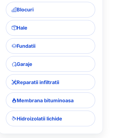
Blocuri
Hale
Fundatii
Garaje
Reparatii infiltratii
Membrana bituminoasa
Hidroizolatii lichide