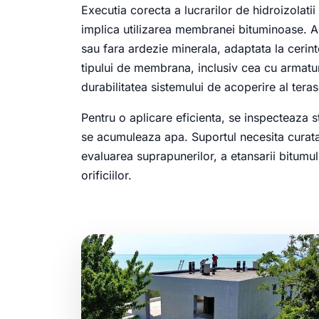
Executia corecta a lucrarilor de hidroizolatii 
implica utilizarea membranei bituminoase. Ac
sau fara ardezie minerala, adaptata la cerint
tipului de membrana, inclusiv cea cu armatur
durabilitatea sistemului de acoperire al tera
Pentru o aplicare eficienta, se inspecteaza st
se acumuleaza apa. Suportul necesita curatar
evaluarea suprapunerilor, a etansarii bitumulu
orificiilor.