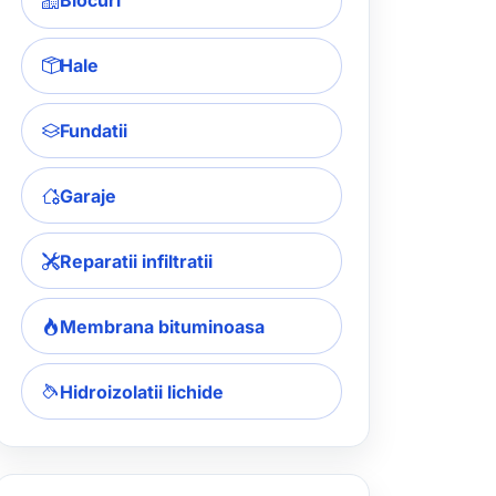
Blocuri
Hale
Fundatii
Garaje
Reparatii infiltratii
Membrana bituminoasa
Hidroizolatii lichide