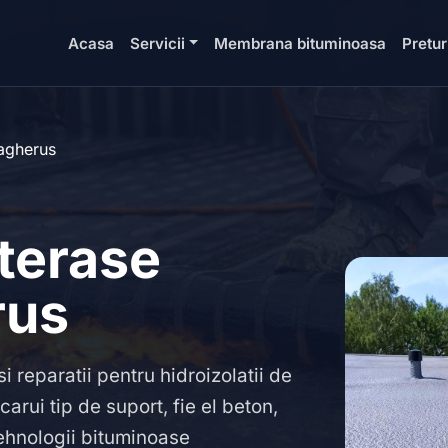
Acasa
Servicii
Membrana bituminoasa
Pretur
agherus
 terase
rus
i reparatii pentru hidroizolatii de
arui tip de suport, fie el beton,
ehnologii bituminoase