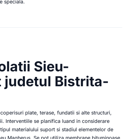
e speciala.
olatii Sieu-
judetul Bistrita-
perisuri plate, terase, fundatii si alte structuri,
ii. Interventiile se planifica luand in considerare
tipul materialului suport si stadiul elementelor de
Sieu Magherus. Se pot utiliza membrane bituminoase,