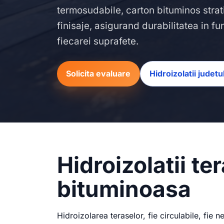
termosudabile, carton bituminos strati
finisaje, asigurand durabilitatea in fu
fiecarei suprafete.
Solicita evaluare
Hidroizolatii judet
Hidroizolatii t
bituminoasa
Hidroizolarea teraselor, fie circulabile, fie 