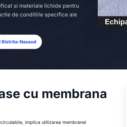
ficat si materiale lichide pentru
nctie de conditiile specifice ale
ul Bistrita-Nasaud
erase cu membrana
necirculabile, implica utilizarea membranei