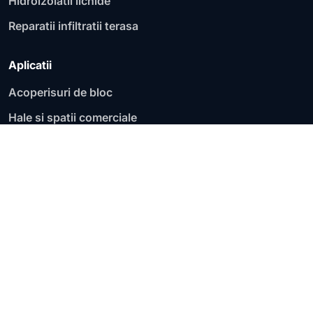
Hidroizolatii lichide
Reparatii infiltratii terasa
Aplicatii
Acoperisuri de bloc
Hale si spatii comerciale
Fundatii si socluri
Garaje si parcari
Acoperisuri plate
Terase circulabile
Terase necirculabile
Zone de lucru
Lucram pe judete si localitati, cu evaluare pentru terase,