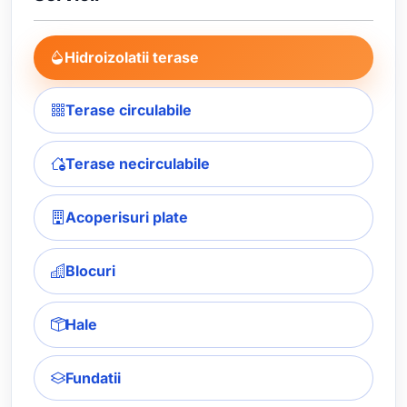
Hidroizolatii terase
Terase circulabile
Terase necirculabile
Acoperisuri plate
Blocuri
Hale
Fundatii