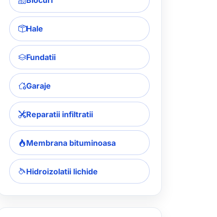
Blocuri
Hale
Fundatii
Garaje
Reparatii infiltratii
Membrana bituminoasa
Hidroizolatii lichide