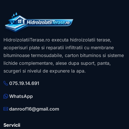
HidroizolatiiTerase.ro executa hidroizolatii terase,
acoperisuri plate si reparatii infiltratii cu membrane
bituminoase termosudabile, carton bituminos si sisteme
lichide complementare, alese dupa suport, panta,
scurgeri si nivelul de expunere la apa.
075.19.14.691
WhatsApp
danroof16@gmail.com
Servicii