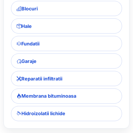
Blocuri
Hale
Fundatii
Garaje
Reparatii infiltratii
Membrana bituminoasa
Hidroizolatii lichide