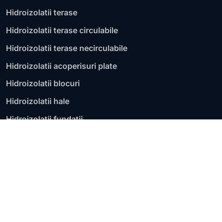
Hidroizolatii terase
Hidroizolatii terase circulabile
Hidroizolatii terase necirculabile
Hidroizolatii acoperisuri plate
Hidroizolatii blocuri
Hidroizolatii hale
Hidroizolatii fundatii
Hidroizolatii garaje
Membrana bituminoasa
Hidroizolatii lichide
Reparatii infiltratii terasa
Aplicatii