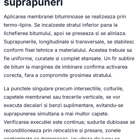
suprapuneri
Aplicarea membranei bituminoase se realizeaza prin
termo-lipire. Se incalzeste stratul inferior pana la
lichefierea bitumului, apoi se preseaza si se aliniaza.
Suprapunerile, longitudinale si transversale, se stabilesc
conform fisei tehnice a materialului. Acestea trebuie sa
fie uniforme, curatate si complet etansate. Un fir subtire
de bitum la marginea de imbinare confirma activarea
corecta, fara a compromite grosimea stratului.
La punctele singulare precum intersectiile, colturile,
capetele membranei sau trecerile verticale, se vor
executa decalari si benzi suplimentare, evitandu-se
suprapunerea simultana a mai multor capete.
Verificarea executiei este continua; sudurile dubioase se
reconditioneaza prin reincalzire si presare, zonele
contaminate se degreseaza, iar viteza de lucru se