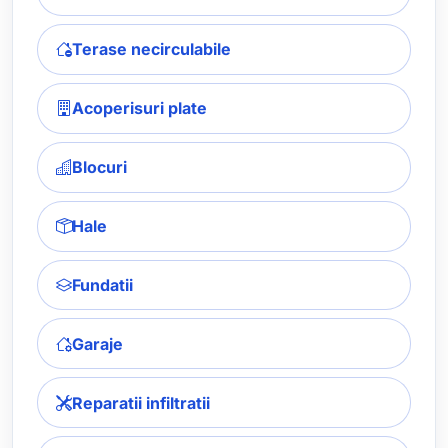
Terase necirculabile
Acoperisuri plate
Blocuri
Hale
Fundatii
Garaje
Reparatii infiltratii