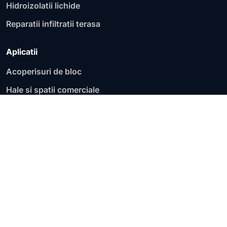
Hidroizolatii lichide
Reparatii infiltratii terasa
Aplicatii
Acoperisuri de bloc
Hale si spatii comerciale
Fundatii si socluri
Garaje si parcari
Acoperisuri plate
Terase circulabile
Terase necirculabile
Zone de lucru