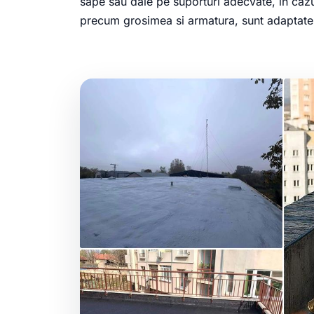
sape sau dale pe suporturi adecvate, in cazul
precum grosimea si armatura, sunt adaptate c