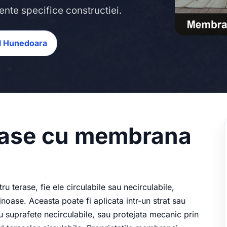
ente specifice constructiei.
ul Hunedoara
erase cu membrana
u terase, fie ele circulabile sau necirculabile,
noase. Aceasta poate fi aplicata intr-un strat sau
ru suprafete necirculabile, sau protejata mecanic prin