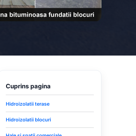
Cuprins pagina
Hidroizolatii terase
Hidroizolatii blocuri
Hale si spatii comerciale