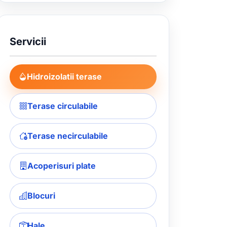
Servicii
Hidroizolatii terase
Terase circulabile
Terase necirculabile
Acoperisuri plate
Blocuri
Hale