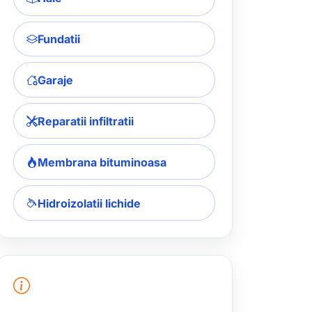
Fundatii
Garaje
Reparatii infiltratii
Membrana bituminoasa
Hidroizolatii lichide