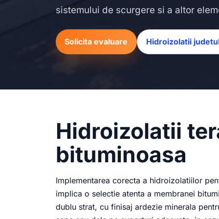
sistemului de scurgere si a altor elem
Solicita evaluare
Hidroizolatii judet
Hidroizolatii t
bituminoasa
Implementarea corecta a hidroizolatiilor pentr
implica o selectie atenta a membranei bitumi
dublu strat, cu finisaj ardezie minerala pent