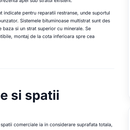
rezenta apei sub stratul existent.
nt indicate pentru reparatii restranse, unde suportul
spunzator. Sistemele bituminoase multistrat sunt des
 baza si un strat superior cu minerale. Se
ile, montaj de la cota inferioara spre cea
e si spatii
 spatii comerciale ia in considerare suprafata totala,